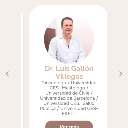
rna
Dr. Luis Gallón
Villegas
E
go,
Ginecólogo / Universidad
G
a -
CES. Mastólogo /
Uni
llín
Universidad de Chile /
Universidad de Barcelona /
M
low
Universidad CES. Salud
ma
Publica / Universidad CES-
(Med
EAFIT.
Ver más