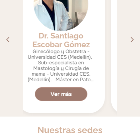
Dr. Luis Gallón
iago
Villegas
ómez
Ginecólogo / Universidad
stetra -
CES. Mastólogo /
Medellín),
Universidad de Chile /
ta en
Universidad de Barcelona /
ugía de
Universidad CES. Salud
dad CES,
Publica / Universidad CES-
en Pato...
EAFIT.
Ver más
Nuestras sedes