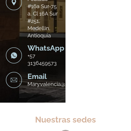
#16a Sur-75
a, Cl 16A Sur
#251,
Medellín,
Antioquia
WhatsApp
+57
3136459573
Email
Mary.valencia@medicinafetal.com.co
Nuestras sedes