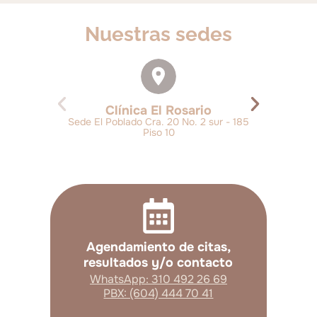
Nuestras sedes
Clínica El Rosario
Sede El Poblado Cra. 20 No. 2 sur - 185
Piso 10
Agendamiento de citas,
resultados y/o contacto
WhatsApp: 310 492 26 69
PBX: (604) 444 70 41