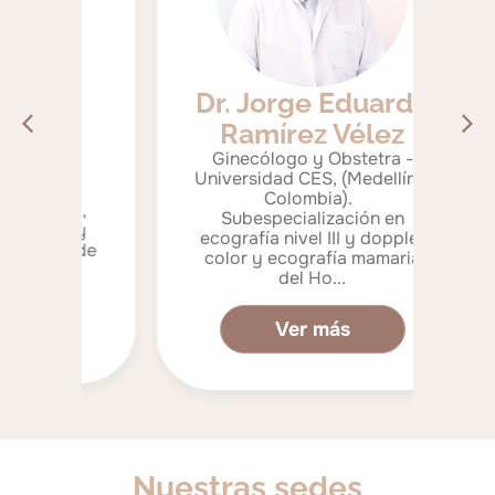
Dr. Jorge Eduardo
D
Ramírez Vélez
Ginecólogo y Obstetra -
G
Universidad CES, (Medellín –
Uni
 -
Colombia).
ia,
Subespecialización en
Sub
a y
ecografía nivel III y doppler
feta
d de
color y ecografía mamaria
pre
.
del Ho...
Ver más
Nuestras sedes