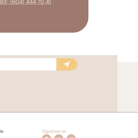
BX: (604) 444 70 41
io
Síguenos en