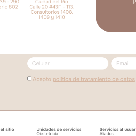
 39 - 290
Ciudad del Río
P
orio 802
Calle 20 #43F – 113.
Consultorios 1408,
1409 y 1410
Acepto
política de tratamiento de datos
l sitio
Unidades de servicios
Servicios al usuar
Obstetricia
Aliados