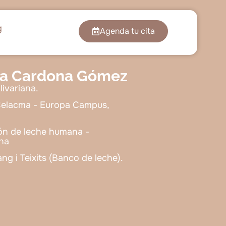
g
Agenda tu cita
ia Cardona Gómez
livariana.
Celacma - Europa Campus,
ión de leche humana -
na
ng i Teixits (Banco de leche).