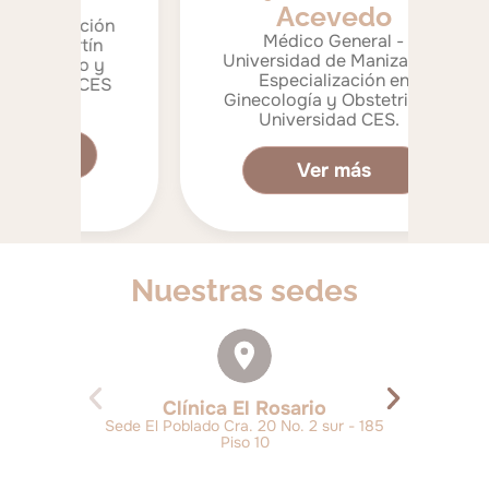
G
Acevedo
ión
Médico General -
ín
Universidad de Manizales.
 y
m
Especialización en
CES
H
Ginecología y Obstetricia -
Universidad CES.
Ver más
Nuestras sedes
Clínica El Rosario
Sede El Poblado Cra. 20 No. 2 sur - 185
Piso 10