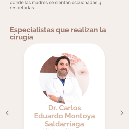
donde las madres se sientan escuchadas y
respetadas.
Especialistas que realizan la
cirugía
Dr. Carlos
ez
Eduardo Montoya
A
Saldarriaga
ión