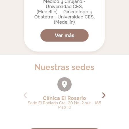
Médico y Cirujano -
ín
Universidad CES,
Uni
 y
(Medellín). Ginecólogo y
CES
Obstetra - Universidad CES,
Gin
(Medellín)
Ver más
Nuestras sedes
Clínica El Rosario
Sede El Poblado Cra. 20 No. 2 sur - 185
Piso 10