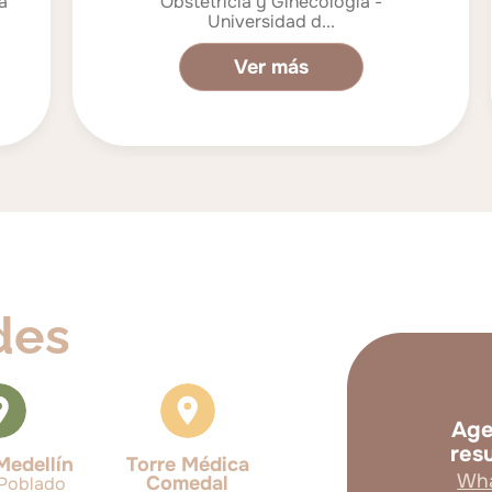
Obstetricia y Ginecología -
Universidad d...
Ver más
des
Age
res
Medellín
Torre Médica
Wha
Comedal
 Poblado