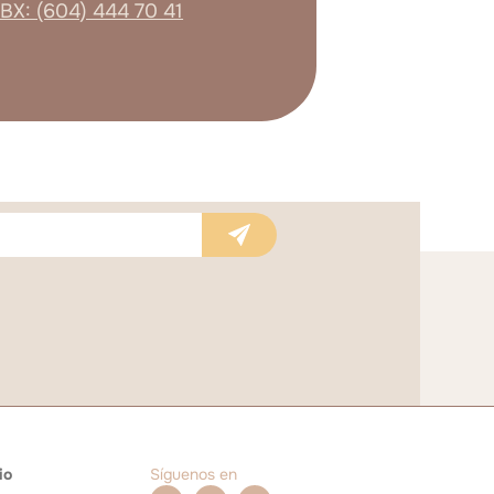
BX: (604) 444 70 41
io
Síguenos en