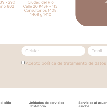
 39 - 290
Ciudad del Río
P
orio 802
Calle 20 #43F – 113.
Consultorios 1408,
1409 y 1410
Acepto
política de tratamiento de datos
l sitio
Unidades de servicios
Servicios al usuar
Obstetricia
Aliados