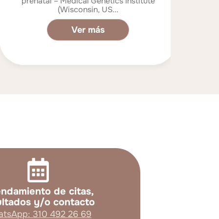
prenatal – Medical Genetics Institute
d'H
(Wisconsin, US...
Ver más
ndamiento de citas,
ultados y/o contacto
tsApp: 310 492 26 69