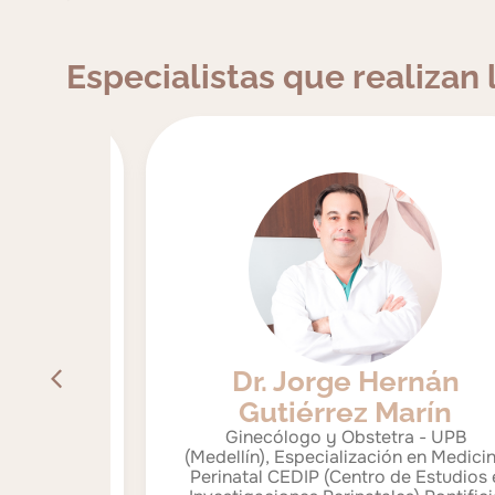
Especialistas que realizan
Dr. Jorge Hernán
ango
Gutiérrez Marín
Ginecólogo y Obstetra - UPB
(Medellín), Especialización en Medicina
a UPB.
Perinatal CEDIP (Centro de Estudios e
PB.