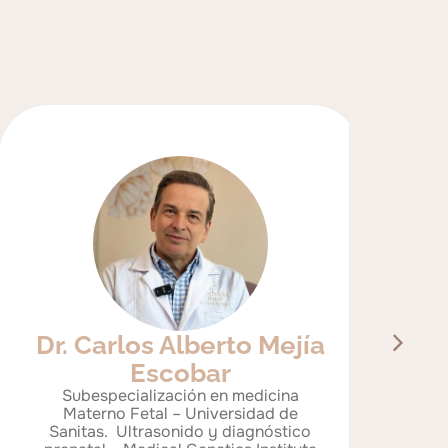
Dr. Carlos Alberto Mejía
Dr.
Escobar
Subespecialización en medicina
Gi
Materno Fetal – Universidad de
(Me
Sanitas. Ultrasonido y diagnóstico
medici