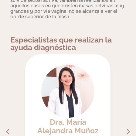
su vida sexual activa, también la realizamos en
aquellos casos en que existen masas pélvicas muy
grandes y por vía vaginal no se alcanza a ver el
borde superior de la masa
Especialistas que realizan la
ayuda diagnóstica
ue
Dr
Dra. María
Alejandra Muñoz