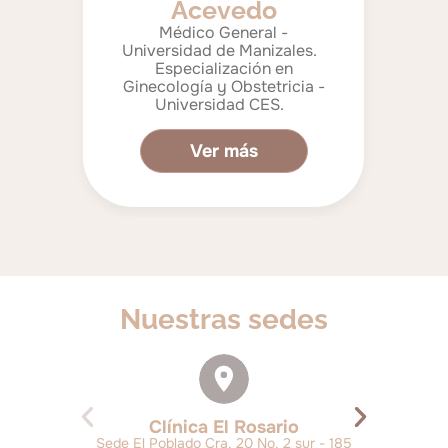
 -
G
Acevedo
Univ
Médico General -
Universidad de Manizales.
 -
Especialización en
n,
eco
Ginecología y Obstetricia -
.
co
Universidad CES.
Ver más
Nuestras sedes
Clínica El Rosario
Sede El Poblado Cra. 20 No. 2 sur - 185