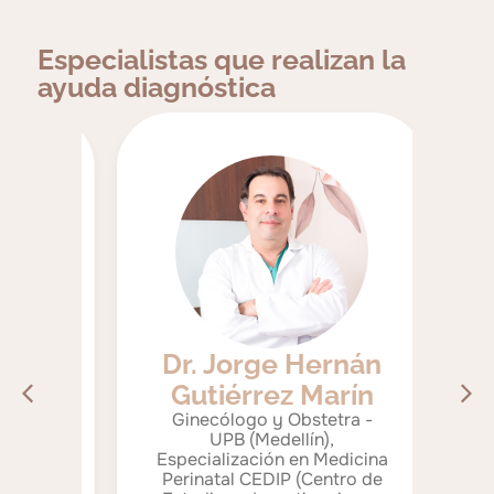
Especialistas que realizan la
ayuda diagnóstica
ue
Dr
Dr. Jorge Hernán
Gutiérrez Marín
 -
G
Ginecólogo y Obstetra -
Un
UPB (Medellín),
Especialización en Medicina
 -
Perinatal CEDIP (Centro de
n,
p